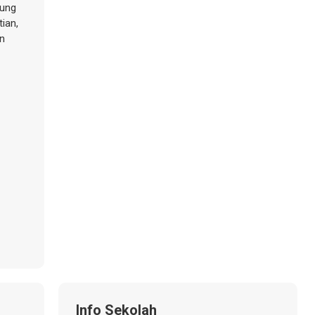
gung
ian,
an
Info Sekolah