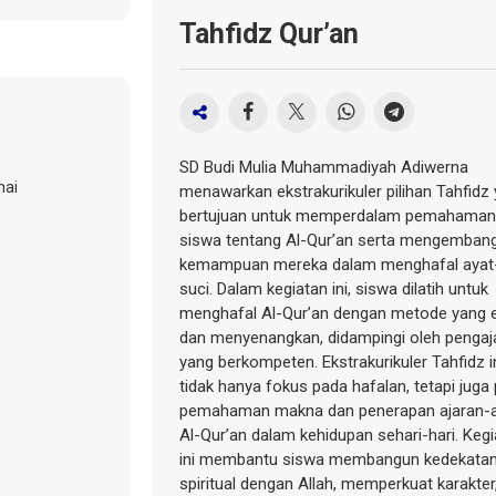
Tahfidz Qur’an
SD Budi Mulia Muhammadiyah Adiwerna
mai
menawarkan ekstrakurikuler pilihan Tahfidz
bertujuan untuk memperdalam pemahaman
siswa tentang Al-Qur’an serta mengemban
kemampuan mereka dalam menghafal ayat
suci. Dalam kegiatan ini, siswa dilatih untuk
menghafal Al-Qur’an dengan metode yang e
dan menyenangkan, didampingi oleh pengaj
yang berkompeten. Ekstrakurikuler Tahfidz i
tidak hanya fokus pada hafalan, tetapi juga
pemahaman makna dan penerapan ajaran-a
Al-Qur’an dalam kehidupan sehari-hari. Keg
ini membantu siswa membangun kedekata
spiritual dengan Allah, memperkuat karakter