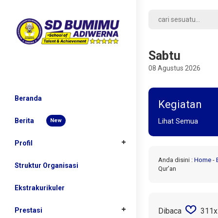
Sabtu
08 Agustus 2026
Beranda
Kegiatan
Berita
Lihat Semua
New
Profil
Anda disini :
Home
-
Sejarah
Struktur Organisasi
Qur’an
Kepala Sekolah
Ekstrakurikuler
Visi dan Misi
Prestasi
Dibaca
311x