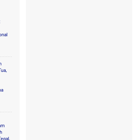
t
onal
n
Tua,
ma
am
ah
egal,