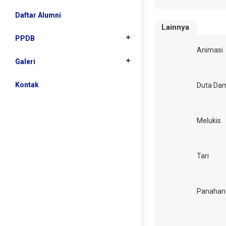
Fasilitas
Data Prestasi
Daftar Alumni
Lainnya
Guru
Foto Prestasi
PPDB
Animasi
Info PPDB
Galeri
Download
Foto
Kontak
Duta Da
Video
Melukis
Daftar Buku
Tari
Panahan