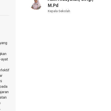
M.Pd
Kepala Sekolah
 yang
gkan
-ayat
fektif
ar
ni
 pada
jaran
iatan
n
,