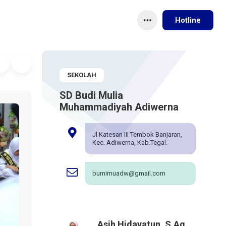
Hotline
SEKOLAH
SD Budi Mulia
Muhammadiyah Adiwerna
Jl Katesan III Tembok Banjaran,
Kec. Adiwerna, Kab.Tegal.
bumimuadw@gmail.com
Asih Hidayatun, S.Ag.,