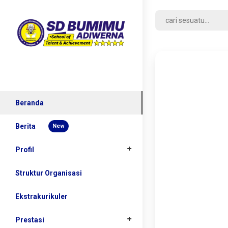
Beranda
Berita
New
Profil
Sejarah
Struktur Organisasi
Kepala Sekolah
Ekstrakurikuler
Visi dan Misi
Prestasi