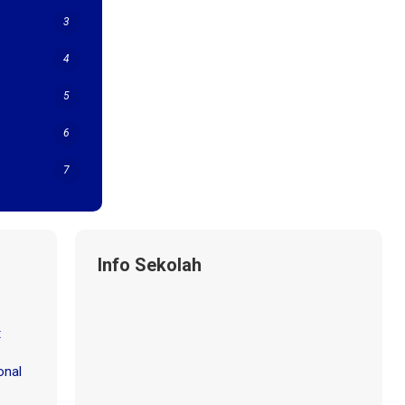
3
4
5
6
7
Info Sekolah
t
onal