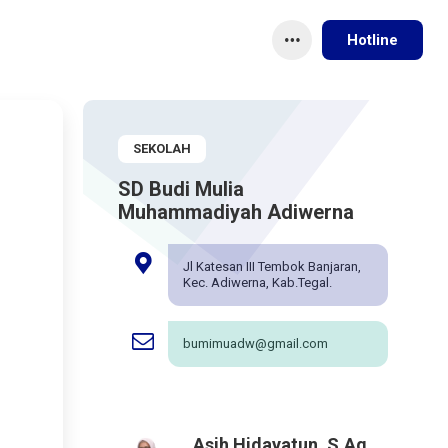
Hotline
SEKOLAH
SD Budi Mulia
Muhammadiyah Adiwerna
Jl Katesan III Tembok Banjaran,
Kec. Adiwerna, Kab.Tegal.
bumimuadw@gmail.com
Asih Hidayatun, S.Ag.,