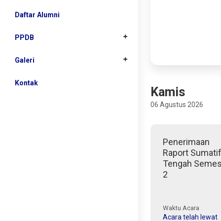
Fasilitas
Data Prestasi
Daftar Alumni
Guru
Foto Prestasi
PPDB
Info PPDB
Galeri
Download
Foto
Kontak
Kamis
06 Agustus 2026
Video
Daftar Buku
Penerimaan
Raport Sumati
Tengah Semes
2
Waktu Acara
Acara telah lewat