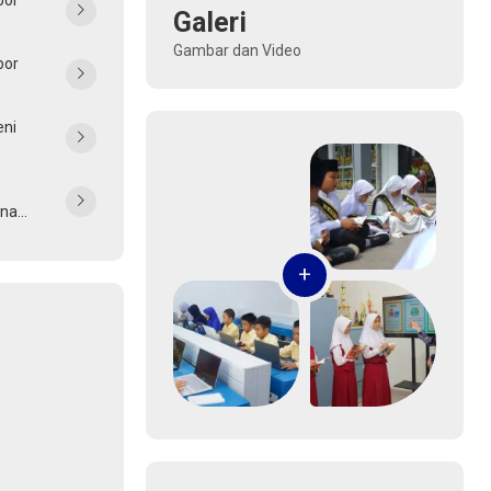
bor
Galeri
Gambar dan Video
bor
eni
na
ic
onal
+
25