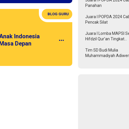
Juara I POPDA 2024 Ca
Panahan
BLOG GURU
Juara I POPDA 2024 Ca
Pencak Silat
Juara I Lomba MAPSI S
 Anak Indonesia
Hifdzil Qur’an Tingkat
 Masa Depan
Kabupaten Tegal 2024
Tim SD Budi Mulia
Muhammadiyah Adiwer
Raih Juara 3 Soccer Bas
Robot di Ajang Internasi
FIRA Indonesia Open 20