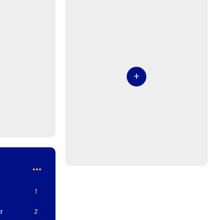
+
1
r
2