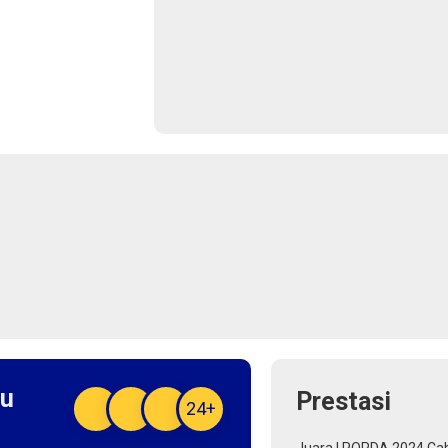
ru
Prestasi
24+