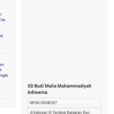
n
Tua,
ma
am
ah
egal,
SD Budi Mulia Muhammadiyah
Adiwerna
NPSN
20340557
Jl Katesan III Tembok Banjaran, Kec.