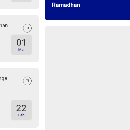
Ramadhan
han
01
Mar
nge
22
Feb