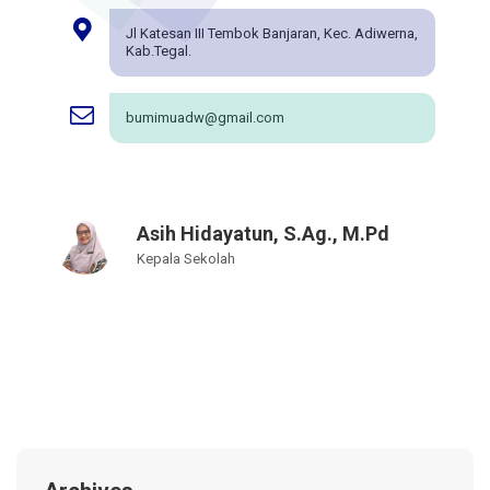
Jl Katesan III Tembok Banjaran, Kec. Adiwerna,
Kab.Tegal.
bumimuadw@gmail.com
Asih Hidayatun, S.Ag., M.Pd
Kepala Sekolah