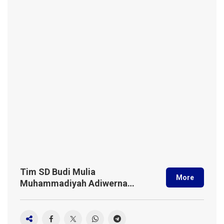
Tim SD Budi Mulia
More
Muhammadiyah Adiwerna
Raih Juara 3 Soccer Basic
Robot di Ajang Internasional
FIRA Indonesia Open 2025