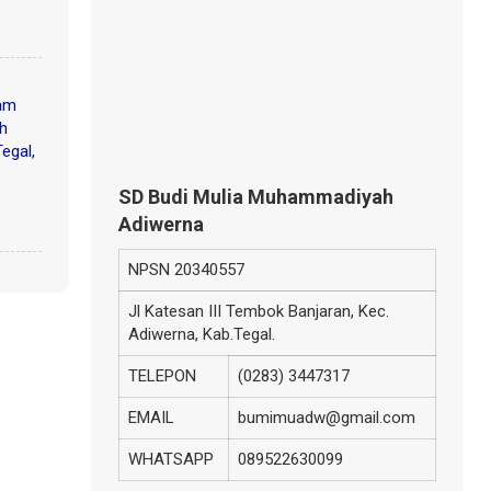
am
ah
egal,
SD Budi Mulia Muhammadiyah
Adiwerna
NPSN
20340557
Jl Katesan III Tembok Banjaran, Kec.
Adiwerna, Kab.Tegal.
TELEPON
(0283) 3447317
EMAIL
bumimuadw@gmail.com
WHATSAPP
089522630099