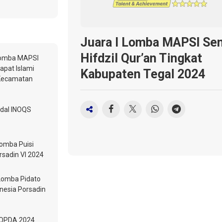
Juara I Lomba MAPSI Sen
Hifdzil Qur’an Tingkat
Lomba MAPSI
apat Islami
Kabupaten Tegal 2024
 Kecamatan
edal INOQS
Lomba Puisi
rsadin VI 2024
 Lomba Pidato
onesia Porsadin
POPDA 2024