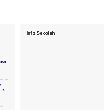
Info Sekolah
t
onal
n
Tua,
ma