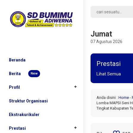
Jumat
07 Agustus 2026
Beranda
Prestasi
Berita
Lihat Semua
New
Profil
Anda disini :
Home
-
Sejarah
Struktur Organisasi
Lomba MAPSI Seni Hi
Tingkat Kabupaten T
Kepala Sekolah
Ekstrakurikuler
Visi dan Misi
Prestasi