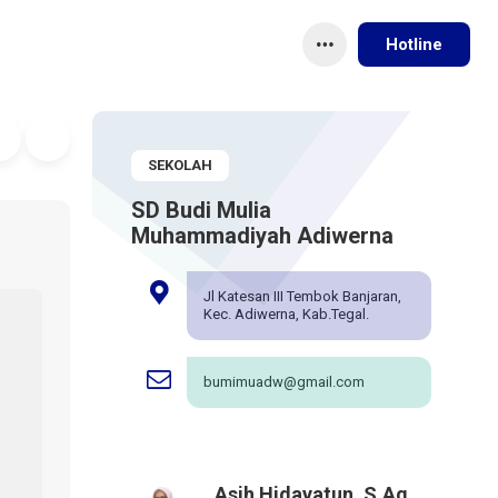
Hotline
SEKOLAH
SD Budi Mulia
Muhammadiyah Adiwerna
Jl Katesan III Tembok Banjaran,
Kec. Adiwerna, Kab.Tegal.
bumimuadw@gmail.com
Asih Hidayatun, S.Ag.,