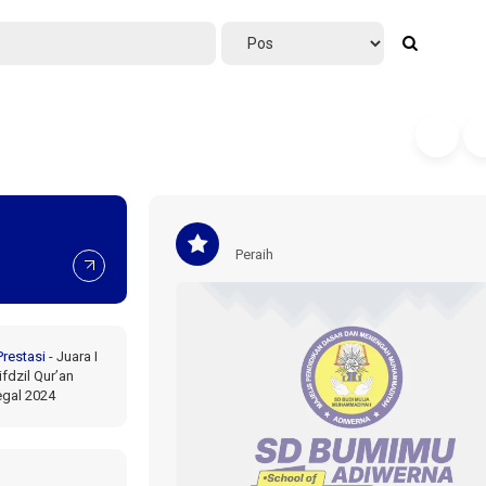
Peraih
Prestasi
-
Juara I
fdzil Qur’an
egal 2024